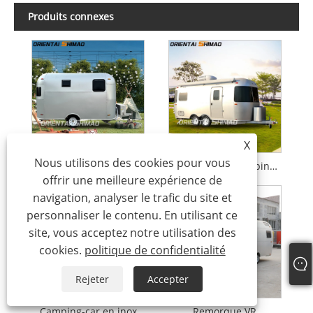
Produits connexes
X
Nous utilisons des cookies pour vous
Accueil Remorque VR
Remorque de camping-car
offrir une meilleure expérience de
navigation, analyser le trafic du site et
personnaliser le contenu. En utilisant ce
site, vous acceptez notre utilisation des
cookies.
politique de confidentialité
Rejeter
Accepter
Camping-car en inox
Remorque VR