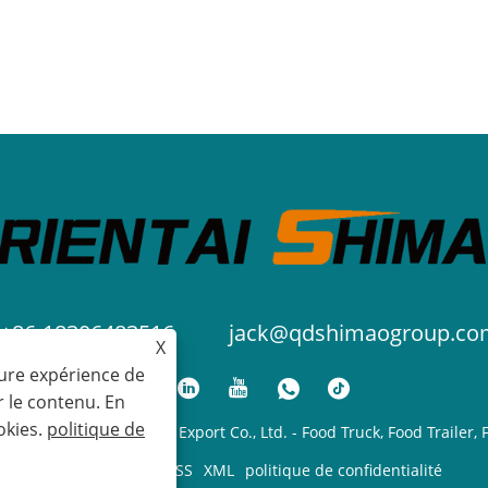
+86-18306483516
jack@qdshimaogroup.co
X
eure expérience de
r le contenu. En
okies.
politique de
al Shimao Import and Export Co., Ltd. - Food Truck, Food Trailer, F
Links
Sitemap
RSS
XML
politique de confidentialité