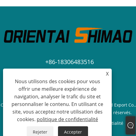
+86-18306483516
X
jack@qdshimaogroup.com
Nous utilisons des cookies pour vous
offrir une meilleure expérience de
navigation, analyser le trafic du site et
personnaliser le contenu. En utilisant ce
Copyright © 2023 Qingdao Oriental Shimao Import and Export Co.,
site, vous acceptez notre utilisation des
Ltd. - Food Truck, Food Trailer, Food Cart - Tous droits réservés.
cookies.
politique de confidentialité
Links
Sitemap
RSS
XML
politique de confidentialité
Rejeter
Accepter