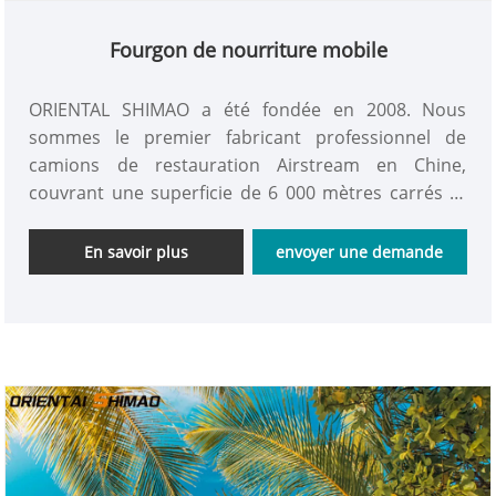
Fourgon de nourriture mobile
ORIENTAL SHIMAO a été fondée en 2008. Nous
sommes le premier fabricant professionnel de
camions de restauration Airstream en Chine,
couvrant une superficie de 6 000 mètres carrés et
une salle d'exposition de 2 000 mètres carrés. La
ligne de production peut réaliser que 80 ensembles
En savoir plus
envoyer une demande
de food trucks sont produits simultanément ! Nous
avons équipe de techniciens professionnels qui
peuvent concevoir différents styles et tailles de
fourgons alimentaires mobiles avec le service OEM.