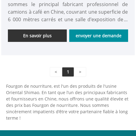
sommes le principal fabricant professionnel de
camions à café en Chine, couvrant une superficie de
6 000 mètres carrés et une salle d'exposition de 2
000 mètres carrés. La ligne de production peut
réaliser que 80 ensembles de food trucks sont
En savoir plus
envoyer une demande
produits simultanément ! Nous avons équipe de
techniciens professionnels qui peuvent concevoir
différents styles et tailles de fourgon de
restauration rapide de nouveau design avec un
<
1
>
service OEM.
Fourgon de nourriture, est l'un des produits de l'usine
Oriental Shimao. En tant que l’un des principaux fabricants
et fournisseurs en Chine, nous offrons une qualité élevée et
des prix bas Fourgon de nourriture. Nous sommes
sincèrement impatients d'être votre partenaire fiable à long
terme !