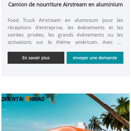
Camion de nourriture Airstream en aluminium
Food Truck Airstream en aluminium pour les
réceptions d'entreprise, les événements et les
soirées privées, les grands événements ou les
activations sur le thème américain. Avec un
extérieur en aluminium brillant, cette remorque est
assez grande pour plusieurs membres du
En savoir plus
envoyer une demande
personnel Food Trailer de Timeless Travel Trailers
Airstream. Airstream classique : les remorques
Airstream rares et authentiques ont été construites
en utilisant uniquement de l'aluminium de qualité
aéronautique, ce qui leur donne leur aspect robuste
emblématique et sont si légères. Oriental Shimao
est spécialisé dans les food trucks artisanaux. Le
Retro Aluminium est plus connu sous le nom de
style Airstream. Personnalisable à tous vos besoins.
Achetez une remorque de repas haut de