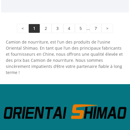
gazeuses, du café, du thé et des jus de fruits, et
parfois des collations et des repas légers.
<
1
2
3
4
5
...
7
>
Camion de nourriture, est l'un des produits de l'usine
Oriental Shimao. En tant que l’un des principaux fabricants
et fournisseurs en Chine, nous offrons une qualité élevée et
des prix bas Camion de nourriture. Nous sommes
sincèrement impatients d'être votre partenaire fiable à long
terme !