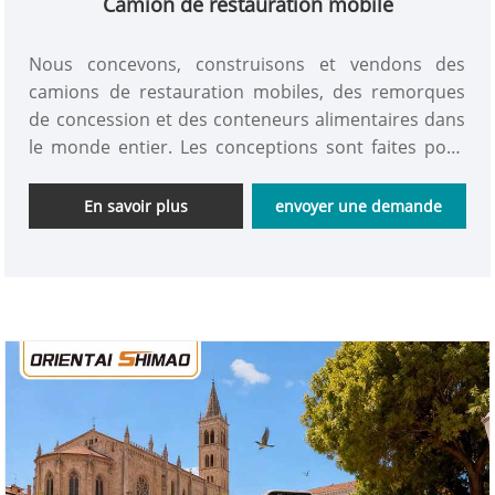
Camion de restauration mobile
Nous concevons, construisons et vendons des
camions de restauration mobiles, des remorques
de concession et des conteneurs alimentaires dans
le monde entier. Les conceptions sont faites pour
chaque client individuel et ses besoins Nos services
pour les food trucks comprennent la conception et
En savoir plus
envoyer une demande
la fabrication, la maintenance, le reconditionnement
et le remodelage, ainsi que les documents/permis
d'autorisation. Nos installations sont situées à
Qingdao, en Chine. Des startups aux entreprises
alimentaires établies cherchant à se développer
avec des solutions mobiles, nous adaptons nos
constructions aux besoins et au budget uniques de
chaque client, fournissant à la nation des camions
et remorques de haute qualité, fabriqués sur
mesure en Chine.