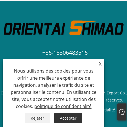
+86-18306483516
X
jack@qdshimaogroup.com
Nous utilisons des cookies pour vous
offrir une meilleure expérience de
navigation, analyser le trafic du site et
personnaliser le contenu. En utilisant ce
Copyright © 2023 Qingdao Oriental Shimao Import and Export Co.,
site, vous acceptez notre utilisation des
Ltd. - Food Truck, Food Trailer, Food Cart - Tous droits réservés.
cookies.
politique de confidentialité
Links
Sitemap
RSS
XML
politique de confidentialité
Rejeter
Accepter