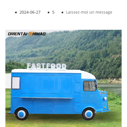
●
2024-06-27
●
5
●
Laissez-moi un message