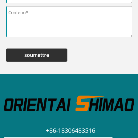
soumettre
+86-18306483516