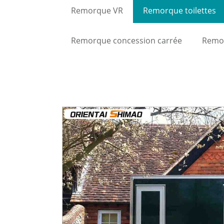
Remorque VR
Remorque toilettes
Remorque concession carrée
Remor