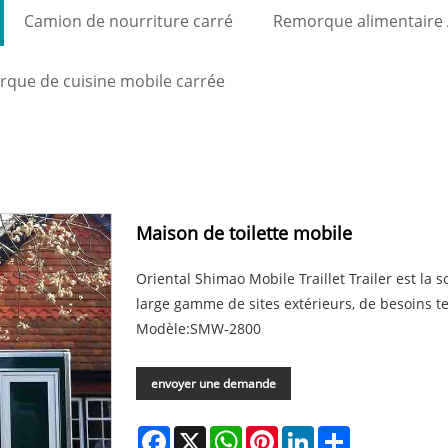
Camion de nourriture carré
Remorque alimentaire 
que de cuisine mobile carrée
Maison de toilette mobile
Oriental Shimao Mobile Traillet Trailer est la
large gamme de sites extérieurs, de besoins t
Modèle:SMW-2800
envoyer une demande
Facebook
X
WhatsApp
Pinterest
LinkedIn
Share